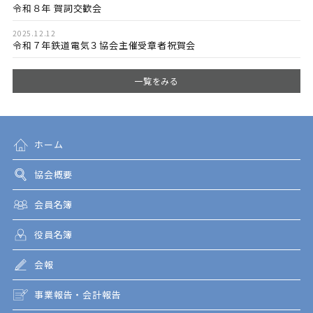
令和８年 賀詞交歓会
2025.12.12
令和７年鉄道電気３協会主催受章者祝賀会
一覧をみる
ホーム
協会概要
会員名簿
役員名簿
会報
事業報告・会計報告