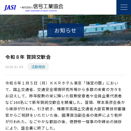
お知らせ
令和８年 賀詞交歓会
活動報告
2026.01.06
令和
８年１
月５日（月）ＫＫＲホテル東京「瑞宝の間」におい
て、国土交通省、交通安全環境研究所等から多数の来賓の方々を
お迎えして、昨年叙勲の栄に輝いた叙勲受章者や会員企業代表者
など
160
名にて新年賀詞交歓会を開催した。冒頭、塚本英彦会長か
ら挨拶が行われ、引き続き、権藤宗高国土交通省大臣官房技術審議
官からご祝辞をいただいた後、國澤良治副会長の発声により乾杯
が行われた。なごやかな歓談の後、徳野修一理事の中締めの挨拶
により、盛会裏に終了した。